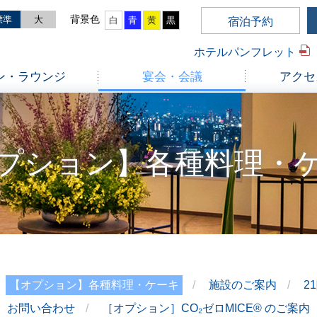
標準
大
白
青
黄
黒
宿泊予約
ホテルパンフレット
ン・ラウンジ
宴会・会議
アクセ
プション】各種料理・
【オプション】各種料理・ケーキ
施設のご案内
2
お問い合わせ
［オプション］CO₂ゼロMICE® のご案内