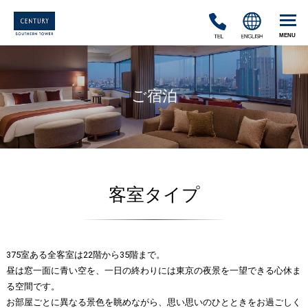
TEL
ENGLISH
ご宿泊
客室タイプ
375室ある全客室は22階から35階まで。
昼は窓一面に青い空を、一日の終わりには東京の夜景を一望できる心休ま
る空間です。
お部屋ごとに異なる景色を眺めながら、思い思いのひとときをお過ごしく