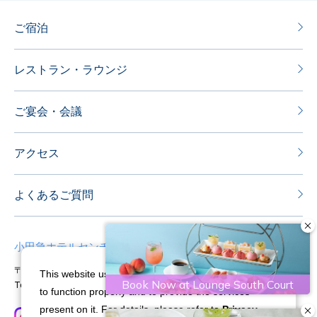
ご宿泊
レストラン・ラウンジ
ご宴会・会議
アクセス
よくあるご質問
小田急ホテルセンチュリーサザンタワー
〒151-8583 東京都渋谷区代々木2-2-1
This website uses cookies and similar technologies
Tel：03-5354-0111
Fax：03-5354-0100
to function properly and to provide the services
present on it. For details, please refer to
Privacy