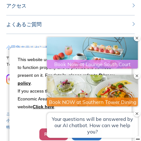
アクセス
よくあるご質問
小田急ホテルセンチュリーサザンタワー
〒151-8583 東京都渋谷区代々木2-2-1
This website uses cookies and similar technologies
Tel：03-5354-0111
Fax：03-5354-0100
to function properly and to provide the services
present on it. For details, please refer to
Privacy
policy
.
If you access this website from the European
Economic Area (EEA), please visit our bilingual
website
Click here
.
ニュースリリース
ストーリー
会社概要
採用情報
Cookie Settings
小田急ポイントカードのご案内
お取引先へのご案内
特定商取引法に基づく表記
利用規約
Reject All
Accept All