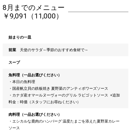
8月までのメニュー
￥9,091（11,000）
始まりの一皿
前菜
天使のサラダ～季節のおすすめ食材で～
スープ
魚料理（一品お選びください）
・本日の魚料理
・国産帆立貝の鉄板焼き 夏野菜のアンティポワーズソース
・カナダ産オマールヌーヴォーのグリル ラビゴットソース +追加
料金：時価（スタッフにお尋ねください）
肉料理（一品お選びください）
・エシカルな鹿肉のハンバーグ 温度たまごを添えた夏野菜カレー
ソース