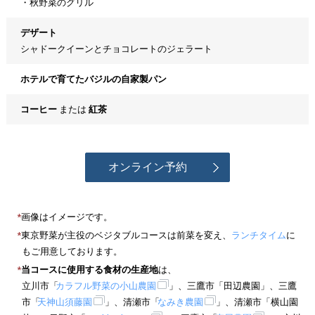
・秋野菜のグリル
デザート
シャドークイーンとチョコレートのジェラート
ホテルで育てたバジルの自家製パン
コーヒー
または
紅茶
オンライン予約
画像はイメージです。
東京野菜が主役のベジタブルコースは前菜を変え、
ランチタイム
に
もご用意しております。
当コースに使用する食材の生産地
は、
立川市「
カラフル野菜の小山農園
」、三鷹市「田辺農園」、三鷹
市「
天神山須藤園
」、清瀬市「
なみき農園
」、清瀬市「横山園