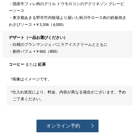
・国産牛フィレ肉のグリル トウモロコシのデクリネゾン グレービ
ーソース
・東京都あきる野市竹内牧場より届いた秋川牛ロース肉の鉄板焼き
わさびソース +￥3,306（4,000）
デザート（一品お選びください）
・白桃のブランマンジェ バニラアイスクリームとともに
・創作パフェ +￥662（800）
コーヒー
または
紅茶
画像はイメージです。
仕入れ状況により、料金、内容が異なる場合がございます。予め
ご了承ください。
オンライン予約