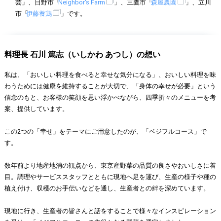
芸」、日野市「
Neighbor's Farm
」、三鷹市「
森屋農園
」、立川
市「
伊藤養鶏
」です。
料理長 石川 篤志（いしかわ あつし）の想い
私は、「おいしい料理を食べると幸せな気分になる」、おいしい料理を味
わうためには健康を維持することが大切で、「身体の幸せが必要」という
信念のもと、お客様の笑顔を思い浮かべながら、四季折々のメニューを考
案、提供しています。
この2つの「幸せ」をテーマにご用意したのが、「ベジフルコース」で
す。
数年前より地産地消の観点から、東京産野菜の品質の良さやおいしさに着
目。調理やサービススタッフとともに現地へ足を運び、生産の様子や種の
植え付け、収穫のお手伝いなどを通し、生産者との絆を深めています。
現地に行き、生産者の皆さんと話をすることで様々なインスピレーション