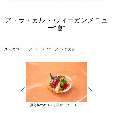
ア・ラ・カルト ヴィーガンメニュ
ー“夏”
6月～8月のランチタイム・ディナータイムに提供
Prev
Next
ラート イメージ
夏野菜のギリシャ⾵サラダ イメージ
ホテルで育てたバ
ツァ