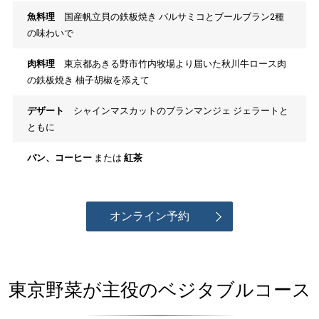
魚料理
国産帆立貝の鉄板焼き バルサミコとブールブラン2種
の味わいで
肉料理
東京都あきる野市竹内牧場より届いた秋川牛ロース肉
の鉄板焼き 柚子胡椒を添えて
デザート
シャインマスカットのブランマンジェ ジェラートと
ともに
パン、コーヒー
または
紅茶
オンライン予約
東京野菜が主役のベジタブルコース