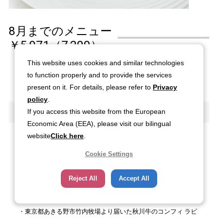
8月までのメニュー
￥5,971（7,200）
This website uses cookies and similar technologies
to function properly and to provide the services
前菜
present on it. For details, please refer to
Privacy
豊洲市場より届いた真鯛のカルパッチョ しその香り
policy
.
If you access this website from the European
スープ
Economic Area (EEA), please visit our bilingual
メインディッシュ お好きな一品をお選びください
website
Click here
.
・本日の魚と海老、アサリのプランチャー焼き 夏野菜のアンテ
Cookie Settings
ィポワーズソース
・カナダ産オマールヌーヴォーのグリル ラビゴットソース +追
加料金：時価（スタッフにお尋ねください）
Reject All
Accept All
・東京都立川市古川畜産より届いた柔豚のグリル 八王子産パッ
ションフルーツソースとマンゴーとともに
・東京都あきる野市竹内牧場より届いた秋川牛のコンフィ ラビ