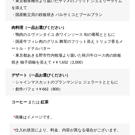
・東京都青梅市より届いたヤマメのフリット ジュエリーライム
を添えて
・国産帆立貝の鉄板焼き バルサミコとブールブラン
肉料理（一品お選びください）
・鴨肉のエヴァンタイユ 赤ワインソース 旬の葡萄とともに
・国産牛フィレ肉のグリル 舞茸のフリット添え トリュフ香るメ
ートル・ドテルバター
・東京都あきる野市竹内牧場より届いた秋川牛ロース肉の鉄板
焼き 柚子胡椒を添えて +￥1,652（2,000）
デザート（一品お選びください）
・シャインマスカットのブランマンジェ ジェラートとともに
・創作パフェ +￥662（800）
コーヒー
または
紅茶
画像はイメージです。
仕入れ状況により、料金、内容が異なる場合がございます。