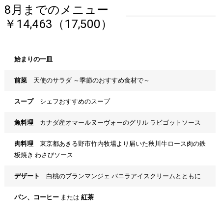
8月までのメニュー
￥14,463（17,500）
始まりの一皿
前菜
天使のサラダ ～季節のおすすめ食材で～
スープ
シェフおすすめのスープ
魚料理
カナダ産オマールヌーヴォーのグリル ラビゴットソース
肉料理
東京都あきる野市竹内牧場より届いた秋川牛ロース肉の鉄
板焼き わさびソース
デザート
白桃のブランマンジェ バニラアイスクリームとともに
パン、コーヒー
または
紅茶