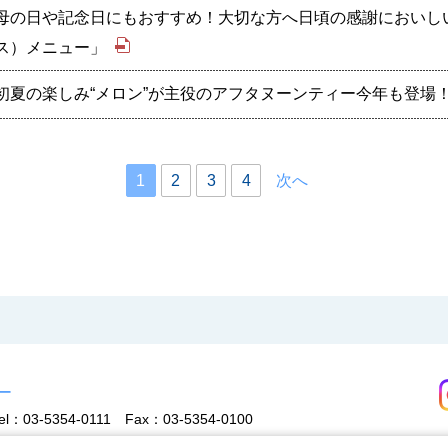
母の日や記念日にもおすすめ！大切な方へ日頃の感謝においしい時
ス）メニュー」
初夏の楽しみ“メロン”が主役のアフタヌーンティー今年も登場
1
2
3
4
次へ
ー
el：03-5354-0111
Fax：03-5354-0100