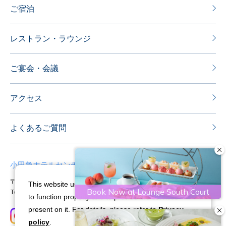
ご宿泊
レストラン・ラウンジ
ご宴会・会議
アクセス
よくあるご質問
小田急ホテルセンチュリーサザンタワー
〒151-8583 東京都渋谷区代々木2-2-1
This website uses cookies and similar technologies
Tel：03-5354-0111
Fax：03-5354-0100
to function properly and to provide the services
present on it. For details, please refer to
Privacy
policy
.